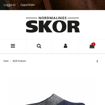
Logga in
Öppettider
0
Hem
6031 Rohde