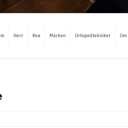
am
Herr
Rea
Märken
Ortopedtekniker
Om 
e