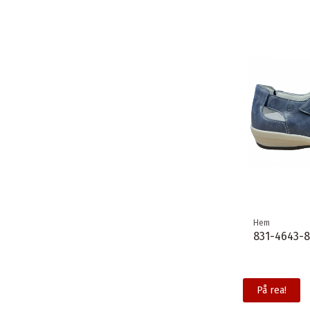
Hem
831-4643-8
På rea!