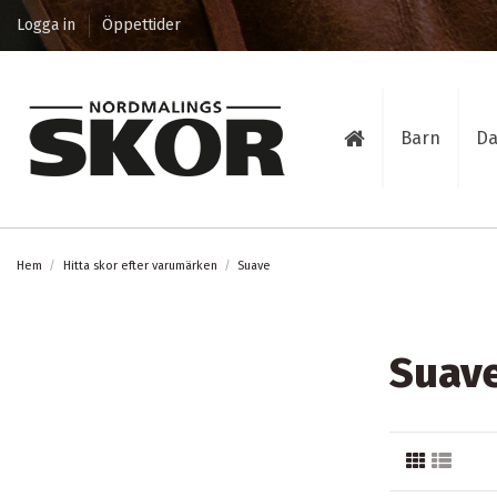
Logga in
Öppettider
Barn
D
Hem
Hitta skor efter varumärken
Suave
Suav