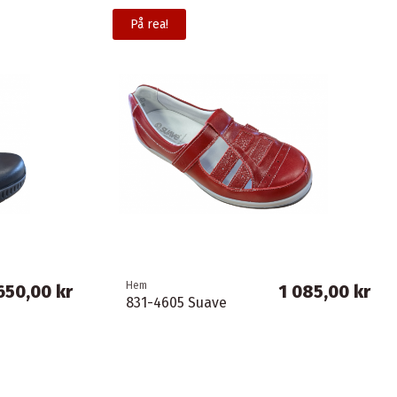
På rea!
Hem
650,00 kr
1 085,00 kr
831-4605 Suave