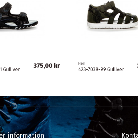
Hem
375,00 kr
 Gulliver
423-7038-99 Gulliver
er information
Konta