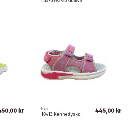
433-0993-33 Gulliver
Hem
450,00 kr
445,00 kr
10413 Kennedysko