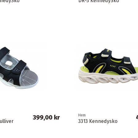
nnedySko
DR-3 KennedySko
Hem
399,00 kr
lliver
3313 Kennedysko