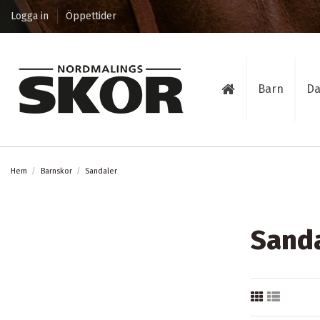
Logga in
Öppettider
Barn
D
Hem
Barnskor
Sandaler
Sand