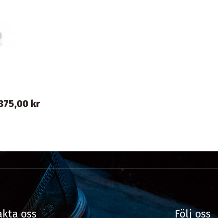
375,00 kr
kta oss
Följ oss