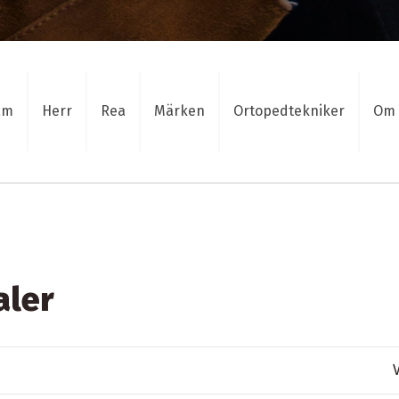
am
Herr
Rea
Märken
Ortopedtekniker
Om 
aler
V