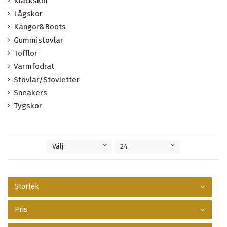
Klackskor
Lågskor
Kängor&Boots
Gummistövlar
Tofflor
Varmfodrat
Stövlar/Stövletter
Sneakers
Tygskor
Välj
24
Storlek
Pris