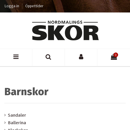
Logga in
Öppettider
0
Barnskor
Sandaler
Ballerina