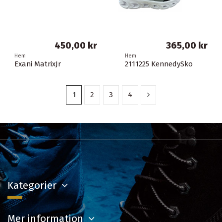
450,00 kr
365,00 kr
Hem
Hem
Exani MatrixJr
2111225 KennedySko
1
2
3
4
Kategorier
Mer information