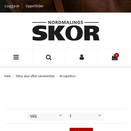
Logga in
Öppettider
0
Hem
Hitta skor efter varumärken
Arcopedico
Välj
1