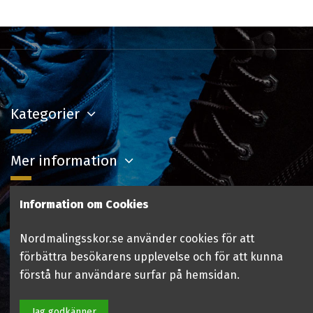
Kategorier
Mer information
Information om Cookies
Kontakta oss
Nordmalingsskor.se använder cookies för att
Följ oss
förbättra besökarens upplevelse och för att kunna
förstå hur användare surfar på hemsidan.
Jag godkänner