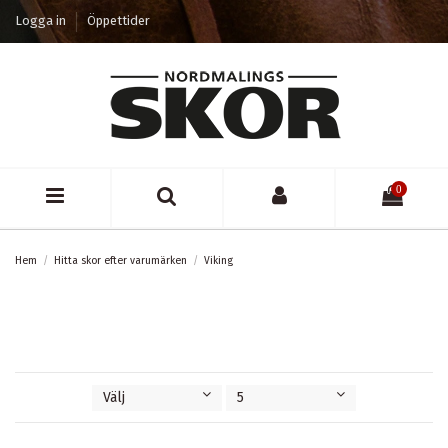
Logga in
Öppettider
0
Hem
Hitta skor efter varumärken
Viking
Välj
5