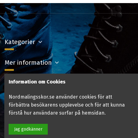
Kategorier
Mer information
Information om Cookies
Kontakta oss
Nordmalingsskor.se använder cookies för att
Följ oss
förbättra besökarens upplevelse och för att kunna
förstå hur användare surfar på hemsidan.
Jag godkänner