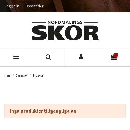
Logga in
Öppettider
0
Hem
Barnskor
Tygskor
Inga produkter tillgängliga än