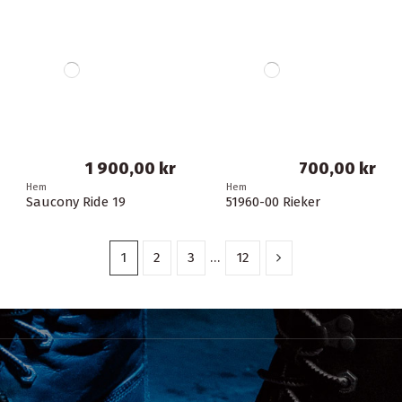
1 900,00 kr
700,00 kr
Hem
Hem
Saucony Ride 19
51960-00 Rieker
1
2
3
…
12