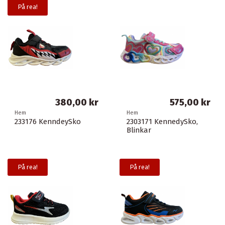
På rea!
380,00 kr
575,00 kr
Hem
Hem
233176 KenndeySko
2303171 KennedySko,
Blinkar
På rea!
På rea!