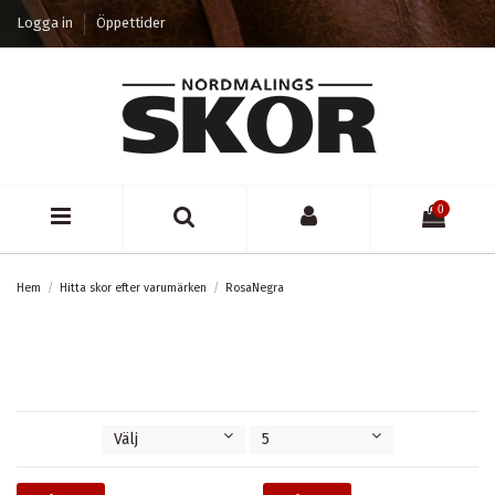
Logga in
Öppettider
0
Hem
Hitta skor efter varumärken
RosaNegra
Välj
5