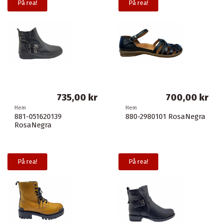
På rea!
På rea!
735,00 kr
700,00 kr
Hem
Hem
881-051620139
880-2980101 RosaNegra
RosaNegra
På rea!
På rea!