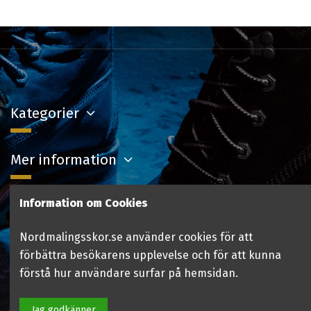
Kategorier
Mer information
Information om Cookies
Kontakta oss
Nordmalingsskor.se använder cookies för att
Följ oss
förbättra besökarens upplevelse och för att kunna
förstå hur användare surfar på hemsidan.
Jag godkänner