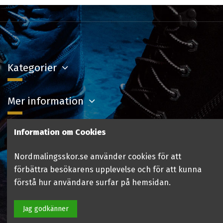
Kategorier
Mer information
Information om Cookies
Kontakta oss
Nordmalingsskor.se använder cookies för att
Följ oss
förbättra besökarens upplevelse och för att kunna
förstå hur användare surfar på hemsidan.
Jag godkänner