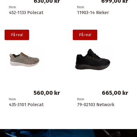
630,00 kr
699,00 kr
Hem
Hem
452-1133 Polecat
11903-14 Rieker
På rea!
På rea!
560,00 kr
665,00 kr
Hem
Hem
435-3101 Polecat
79-02103 Network