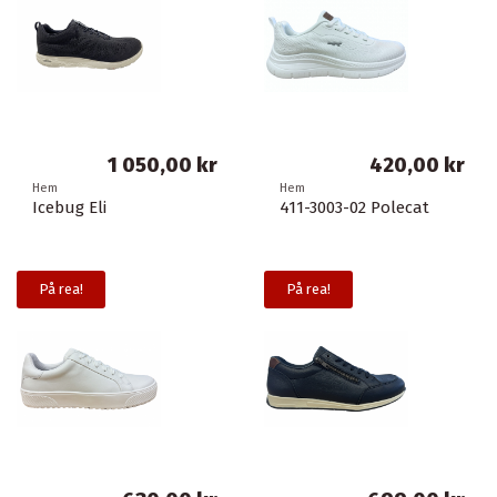
1 050,00 kr
420,00 kr
Hem
Hem
Icebug Eli
411-3003-02 Polecat
På rea!
På rea!