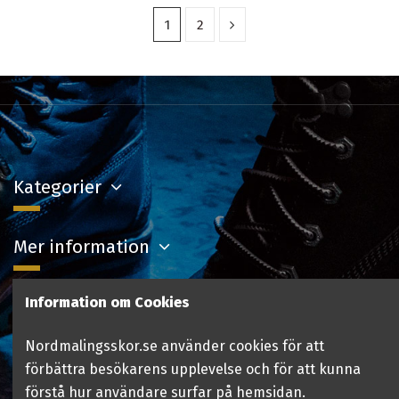
1
2
Kategorier
Mer information
Information om Cookies
Kontakta oss
Nordmalingsskor.se använder cookies för att
Följ oss
förbättra besökarens upplevelse och för att kunna
förstå hur användare surfar på hemsidan.