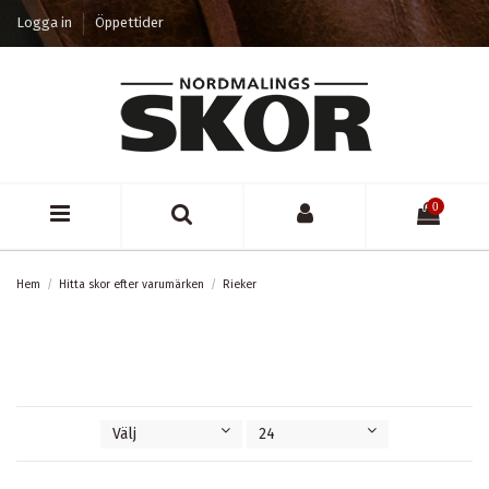
Logga in
Öppettider
0
Hem
Hitta skor efter varumärken
Rieker
Välj
24