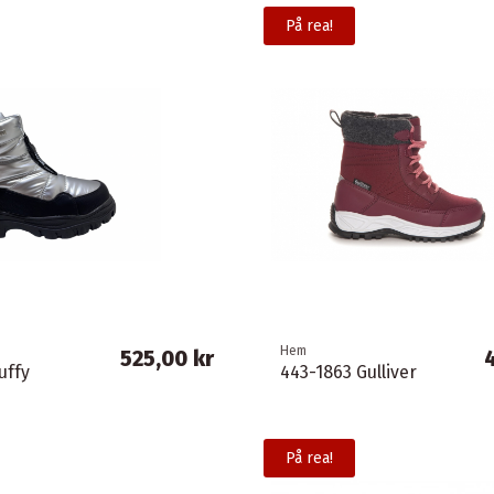
På rea!
Hem
525,00 kr
uffy
443-1863 Gulliver
På rea!