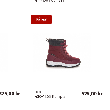
414-1501 Gulliver
På rea!
Hem
375,00 kr
525,00 kr
430-1863 Kompis