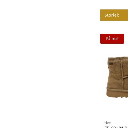
Storlek
På rea!
Hem