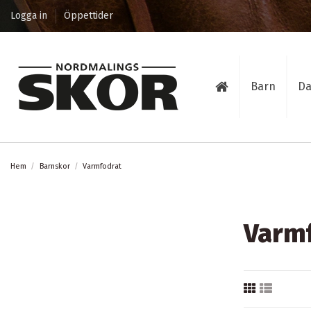
Logga in
Öppettider
Barn
D
Hem
Barnskor
Varmfodrat
Varm