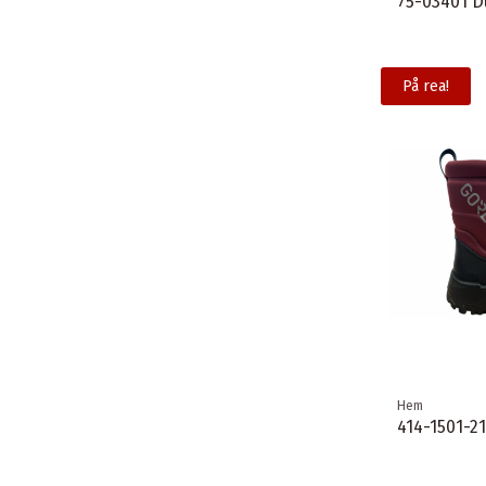
75-03401 D
På rea!
Hem
414-1501-21