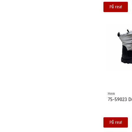
På rea!
Hem
75-59023 D
På rea!