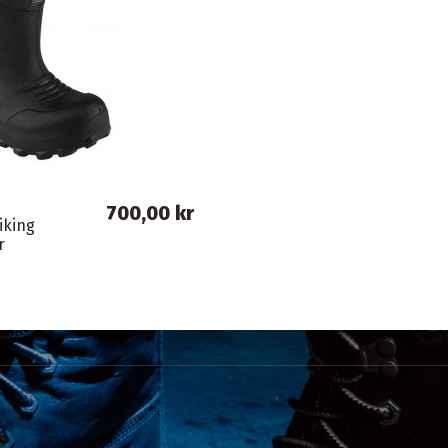
700,00 kr
iking
r