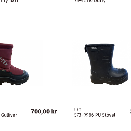
uffy Barn
75-42110 Duffy
Hem
700,00 kr
 Gulliver
573-9966 PU Stövel