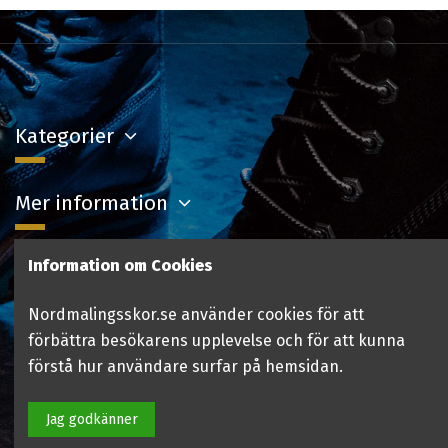
Kategorier
Mer information
Information om Cookies
Kontakta oss
Nordmalingsskor.se använder cookies för att
Följ oss
förbättra besökarens upplevelse och för att kunna
förstå hur användare surfar på hemsidan.
Jag godkänner