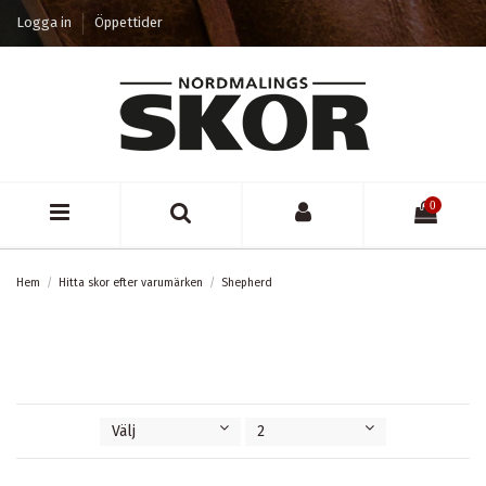
Logga in
Öppettider
0
Hem
Hitta skor efter varumärken
Shepherd
Välj
2