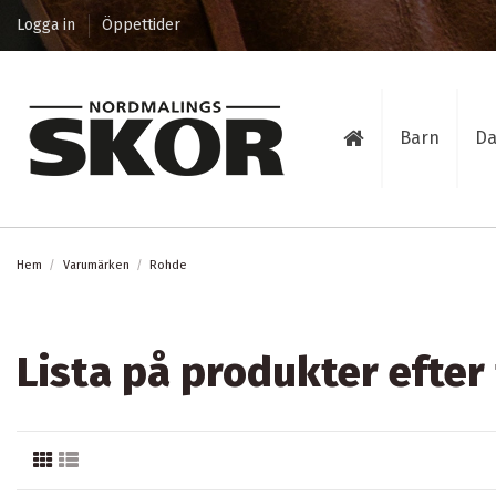
Logga in
Öppettider
Barn
D
Hem
Varumärken
Rohde
Lista på produkter efter