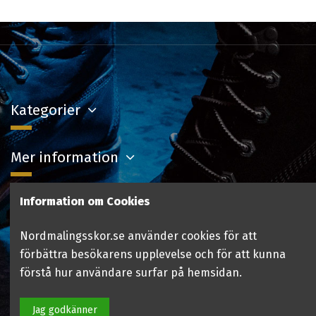
Kategorier
Mer information
Information om Cookies
Kontakta oss
Nordmalingsskor.se använder cookies för att
Följ oss
förbättra besökarens upplevelse och för att kunna
förstå hur användare surfar på hemsidan.
Jag godkänner