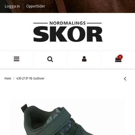
Logga in
Öppettider
0
Hem
435-2737-18 Gulliver