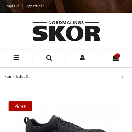
Logga in
Öppettider
0
Hem
Icebug Eli
På rea!