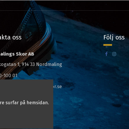
kta oss
Följ oss
alings Skor AB
kogatan 1, 914 33 Nordmaling
0-100 01
eleine@nordmalingsskor.se
re surfar på hemsidan.