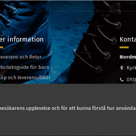
er information
Konta
Leverans och Retur
Nordm
Storleksguide för barn
Kyr
öp och leveransvillkor
093
Kontakta oss
mad
Ortopedtekniker
besökarens upplevelse och för att kunna förstå hur använda
Öppettider