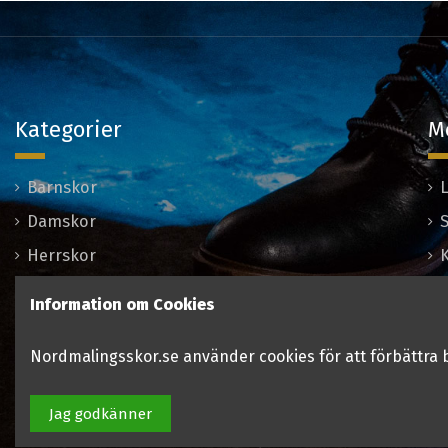
Kategorier
M
Barnskor
Damskor
Herrskor
K
Hitta skor efter varumärken
Information om Cookies
REA & kampanj på skor
Nordmalingsskor.se använder cookies för att förbättra 
Jag godkänner