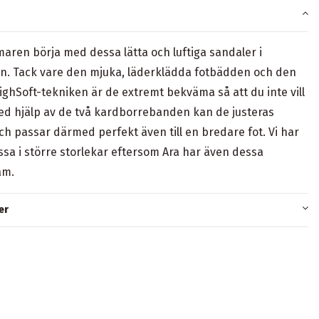
maren börja med dessa lätta och luftiga sandaler i
nn. Tack vare den mjuka, läderklädda fotbädden och den
ghSoft-tekniken är de extremt bekväma så att du inte vill
ed hjälp av de två kardborrebanden kan de justeras
och passar därmed perfekt även till en bredare fot. Vi har
ssa i större storlekar eftersom Ara har även dessa
am.
er