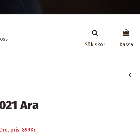
oss
Sök skor
Kassa
021 Ara
Ord. pris: 899Kr