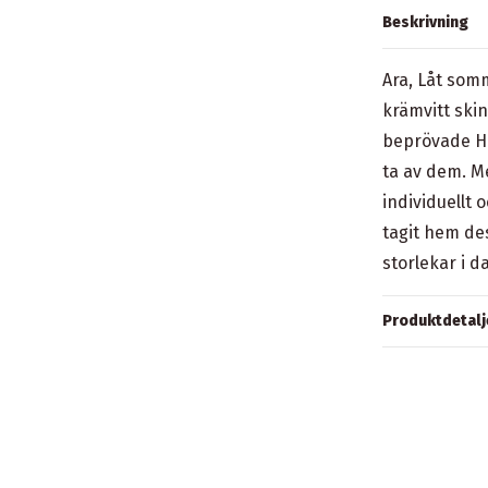
Beskrivning
Ara, Låt som
krämvitt ski
beprövade Hi
ta av dem. M
individuellt 
tagit hem de
storlekar i d
Produktdetalj