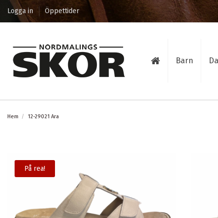
Logga in
Öppettider
Barn
D
Hem
12-29021 Ara
På rea!