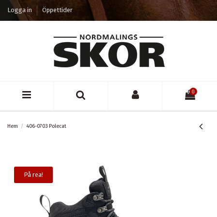
Logga in
Öppettider
0
Hem
406-0703 Polecat
På rea!